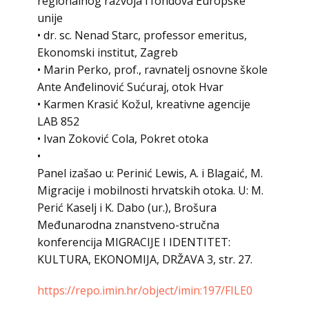
regionalnog razvoja i fondova Europske
unije
• dr. sc. Nenad Starc, professor emeritus,
Ekonomski institut, Zagreb
• Marin Perko, prof., ravnatelj osnovne škole
Ante Anđelinović Sućuraj, otok Hvar
• Karmen Krasić Kožul, kreativne agencije
LAB 852
• Ivan Zoković Cola, Pokret otoka
•
Panel izašao u: Perinić Lewis, A. i Blagaić, M.
Migracije i mobilnosti hrvatskih otoka. U: M.
Perić Kaselj i K. Dabo (ur.), Brošura
Međunarodna znanstveno-stručna
konferencija MIGRACIJE I IDENTITET:
KULTURA, EKONOMIJA, DRŽAVA 3, str. 27.
https://repo.imin.hr/object/imin:197/FILE0