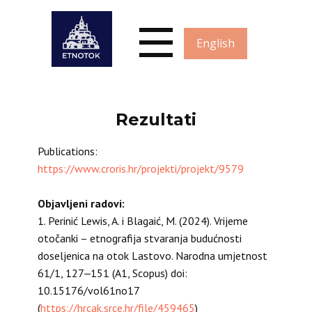
English
Rezultati
Publications:
https://www.croris.hr/projekti/projekt/9579
Objavljeni radovi:
1. Perinić Lewis, A. i Blagaić, M. (2024). Vrijeme
otočanki – etnografija stvaranja budućnosti
doseljenica na otok Lastovo. Narodna umjetnost
61/1, 127‒151 (A1, Scopus) doi:
10.15176/vol61no17
(
https://hrcak.srce.hr/file/459465
)