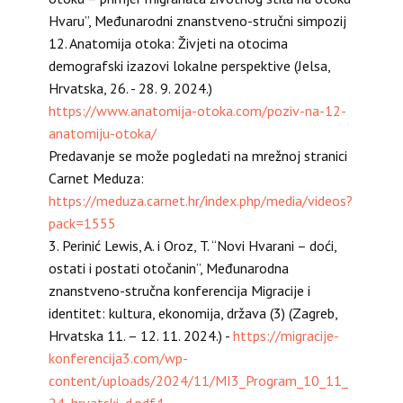
Hvaru”, Međunarodni znanstveno-stručni simpozij
12. Anatomija otoka: Živjeti na otocima
demografski izazovi lokalne perspektive (Jelsa,
Hrvatska, 26. - 28. 9. 2024.)
https://www.anatomija-otoka.com/poziv-na-12-
anatomiju-otoka/
Predavanje se može pogledati na mrežnoj stranici
Carnet Meduza:
https://meduza.carnet.hr/index.php/media/videos?
pack=1555
3. Perinić Lewis, A. i Oroz, T. “Novi Hvarani – doći,
ostati i postati otočanin”, Međunarodna
znanstveno-stručna konferencija Migracije i
identitet: kultura, ekonomija, država (3) (Zagreb,
Hrvatska 11. – 12. 11. 2024.) -
https://migracije-
konferencija3.com/wp-
content/uploads/2024/11/MI3_Program_10_11_