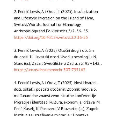
2. Perinić Lewis, A. i Oroz, T. (2025). Insularization
and Lifestyle Migration on the Island of Hvar,
Svetovi/Worlds: Journal for Ethnology,
Anthropology and Folkloristics 3/2, 36‒55.
https://doi.org/10.4312/svetovi.3.2.36-55
3. Perinić Lewis, A. (2025). Otočni drugi i otočne
drugosti. U: Hrvatski otoci. Uvod u nesologiju. N.
Starc (ur.), Zadar: Sveučilište u Zadru, str. 95–142. .
https://urn.nsk.hr/urn:nbn:hr:303:795162
4. Perinić Lewis, A. i Oroz, T. (2025). Novi Hvarani –
doći, ostati i postati otočanin. Zbornik radova 3.
međunarodne znanstveno-stručne konferencije
Migracije i identitet: kultura, ekonomija, država. M.
Perić Kaselj, K. Posavec i V. Blazsetin (ur.), Zagreb:
Institut za istraživanje migracija ; Hrvatska