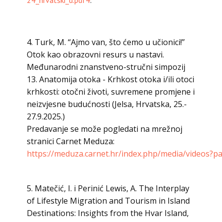
24_hrvatski_d.pdf4
.
4. Turk, M. “Ajmo van, što ćemo u učionici!”
Otok kao obrazovni resurs u nastavi.
Međunarodni znanstveno-stručni simpozij
13. Anatomija otoka - Krhkost otoka i/ili otoci
krhkosti: otočni životi, suvremene promjene i
neizvjesne budućnosti (Jelsa, Hrvatska, 25.-
27.9.2025.)
Predavanje se može pogledati na mrežnoj
stranici Carnet Meduza:
https://meduza.carnet.hr/index.php/media/videos?p
5. Matečić, I. i Perinić Lewis, A. The Interplay
of Lifestyle Migration and Tourism in Island
Destinations: Insights from the Hvar Island,