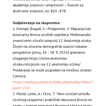
akademija znanosti i umjetnosti – Razred za
društvene znanosti, str. 863–878.
Sudjelovanja na skupovima:
1. Klempić Bogadi, S. i Podgorelec, S. Migracija kao
konstanta života otočnih zajednica. Međunarodni
znanstveno-stručni simpozij 12. Anatomija otoka:
Živjeti na otocima demografski izazovi lokalne
perspektive (Jelsa, 26. - 28. 9. 2024.) (plenarno
izlaganje) https://www.anatomija-
otoka.com/poziv-na-12-anatomiju-otoka/
Predavanje se može pogledati na mrežnoj stranici
Carneta:
https://meduza.carnet.hr/index.php/media/videos?
pack=1555
2. Perinić Lewis, A. i Oroz, T. “Novi otočani između
otočnog utopizma i praktičnih iskustava života na
otoku – primjer migranata životnog stila na otoku